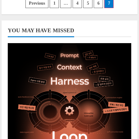
‘핫메일’의...
글
Previous
1
…
4
5
6
7
페
이
YOU MAY HAVE MISSED
지
매
김