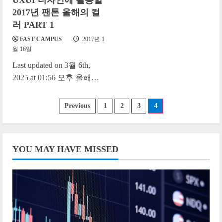
UXUI 디자인에 활용할
2017년 팬톤 올해의 컬
러 PART 1
FAST CAMPUS
2017년 1
월 16일
Last updated on 3월 6th,
2025 at 01:56 오후 올해도
어김없이 팬톤에서 ‘올해의
컬러’를 발표했습니다.
글
Previous
1
2
3
4
2017년 한...
페
이
YOU MAY HAVE MISSED
지
매
김