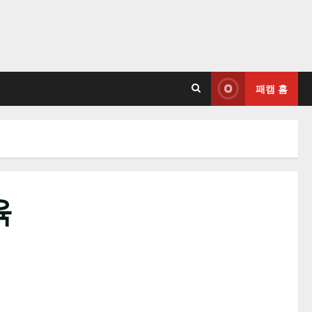
패캠 홈
육