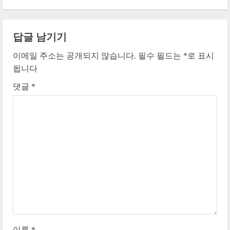
i
n
답글 남기기
u
이메일 주소는 공개되지 않습니다.
필수 필드는
*
로 표시
e
됩니다
댓글
*
R
e
a
d
i
n
g
이름
*