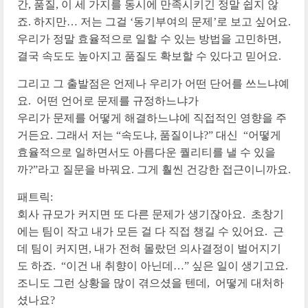
간, 품질, 이 세 가지를 동시에 만족시키긴 정말 쉽지 않
죠. 하지만… 저는 그걸 ‘동기부여의 문제’로 보고 싶어요.
우리가 정말 효율적으로 일할 수 있는 방법을 고민하면,
결국 속도도 높아지고 품질도 확보할 수 있다고 믿어요.
그리고 그 출발점은 언제나 우리가 어떤 단어를 쓰느냐예
요. 어떤 언어로 문제를 규정하느냐가
우리가 문제를 어떻게 해결하느냐에 직접적인 영향을 주
거든요. 그래서 저는 “속도냐, 품질이냐?” 대신 “어떻게
효율적으로 일하면서도 아름다운 퀄리티를 낼 수 있을
까?”라고 질문을 바꿔요. 그게 훨씬 건강한 접근이니까요.
패트릭:
회사 규모가 커지면 또 다른 문제가 생기잖아요. 초창기
에는 팀이 작고 내가 모든 걸 다 직접 챙길 수 있어요. 근
데 팀이 커지면, 내가 전혀 몰랐던 의사결정이 벌어지기
도 하죠. “이건 내 취향이 아닌데…” 싶은 일이 생기고요.
조니도 그런 상황을 많이 겪으셨을 텐데, 어떻게 대처하
셨나요?