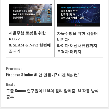
자율주행 로봇을 위한
자율주행을 위한 컴퓨터
ROS 2
비전과
& SLAM & Nav2 한번에
라이다 & 센서퓨전까지
끝내기
초격차 패키지
Previous:
C
Firebase Studio: AI 앱 만들기? 이젠 5분 컷!
o
Next:
n
구글 Gemini 연구원이 LLM의 원리 알려줌: AI 작동 방식
공부
t