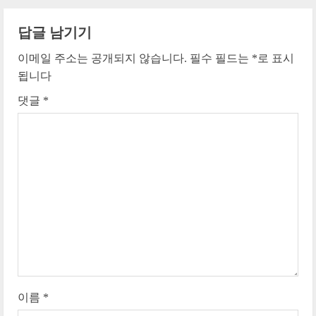
i
n
답글 남기기
이메일 주소는 공개되지 않습니다.
필수 필드는
*
로 표시
u
됩니다
e
댓글
*
R
e
a
d
i
n
g
이름
*