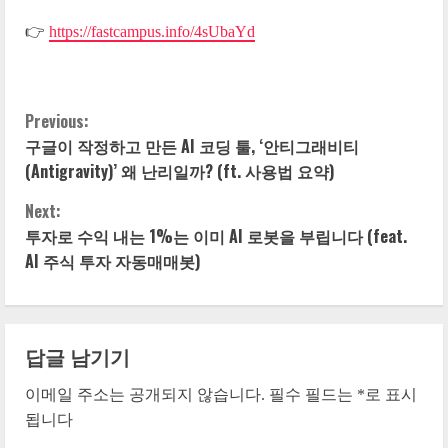
👉
https://fastcampus.info/4sUbaYd
Previous:
C
구글이 작정하고 만든 AI 코딩 툴, ‘안티그래비티
o
(Antigravity)’ 왜 난리일까? (ft. 사용법 요약)
n
Next:
투자로 수익 내는 1%는 이미 AI 로봇을 부립니다 (feat.
t
AI 주식 투자 자동매매봇)
i
n
답글 남기기
u
이메일 주소는 공개되지 않습니다.
필수 필드는
*
로 표시
e
됩니다