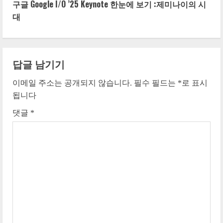
구글 Google I/O ’25 Keynote 한눈에 보기 :제미나이의 시
t
대
i
n
답글 남기기
u
이메일 주소는 공개되지 않습니다.
필수 필드는
*
로 표시
e
됩니다
댓글
*
R
e
a
d
i
n