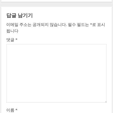
n
t
답글 남기기
i
이메일 주소는 공개되지 않습니다.
필수 필드는
*
로 표시
됩니다
n
댓글
*
u
e
R
e
a
d
i
이름
*