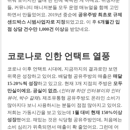
쉬워 보이지만 절대 한 번에 뚝딱된 게 아녜요. 위생사분
들, 커뮤니티 매니저분들 모두 운영 매뉴얼을 함께 고민
하면서 만들었어요. 2019년 중순에
공유주방 최초로 규제
샌드박스 시범사업자로 지정
되었고요. 이 후
6개월간 입
점 상담 건수만 1,000건 이상
을 받았네요.
코로나로 인한 언택트 열풍
코로나 이후 언택트 시대에, 지금까지의 결과로만 보면
위쿡은 성장하고 있어요. 배달형 공유주방의 매출은
매달
15-20%씩 성장
하고 있고요. 현재 3개 지점의 주방은
모두
만실이에요. 공실이 없죠.
(
인터뷰 하던 인터뷰이와 인터
뷰어, 박수 갈채
). 제조유통형 공유주방도 온라인 소비가
많아지다 보니 사용하시는 분들이 점점 많아지고 있어요.
저희는 가동시간을 보고 있는데
1월 대비 현재 150%이상
성장
했어요. 재밌는 것은 식당형 공유주방인데, 처음에는
소비 심리가 위축되면서 매출이 확 줄었어요. 그런데 어