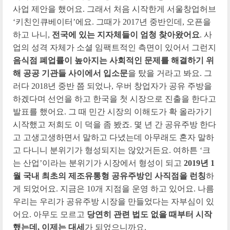
사업 제안을 했어요. 그래서 처음 시작한게 서울창업허브
‘키친인큐베이터’에요. 그때가 2017년 중반인데, 오픈을
하고 나니,
전국에 있는 지자체들이 엄청 찾아왔어요
. 사
업의 성격 자체가 소셜 임팩트적인 측면이 있어서 그런지
음식점 폐업률이 높아지는 사회적인 문제를 해결하기 위
해 공공 기관들 사이에서 입소문
을 탔을 거라고 봐요. 그
러다 2018년 중반 쯤 되었나, 우버 창업자가 공유 주방을
하겠다며 선언을 하고 한국을 첫 시장으로 진출을 한다고
발표를 했어요. 그 때 민간 시장의 이해도가 확 올라가기
시작했고 저희도 이 덕을 좀 봤죠. 몇 년 간 공유주방 한다
고 고생고생하면서 말하고 다녔는데 아무래도 혼자 말하
고 다니니 분위기가 형성되지는 않았거든요. 여하튼 ‘크
는 산업’이라는 분위기가 시장에서 형성이 되고
2019년 1
월 국내 최초의 제조유통형 공유주방인 사직점을 런칭
하
게 되었어요. 지금은 10개 지점을 운영 하고 있어요. 나름
우리는 우리가 공유주방 시장을 만들었다는 자부심이 있
어요. 아무도 모르고
당연히 관련 법도 없을 때부터 시작
했는데, 이제는 대세
가 되었으니까요.