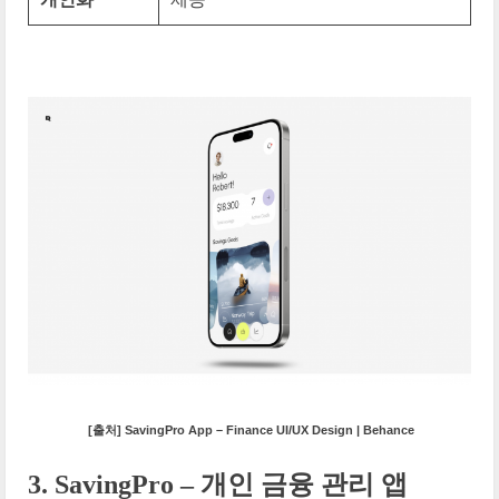
[출처] SavingPro App – Finance UI/UX Design | Behance
3. SavingPro – 개인 금융 관리 앱