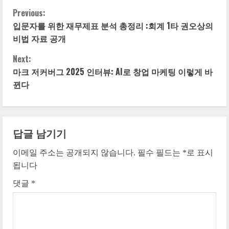
Previous:
C
입문자를 위한 재무제표 분석 총정리 :회계 1타 권오상의
o
비법 자료 공개
n
Next:
마크 저커버그 2025 인터뷰: AI로 창업 마케팅 이렇게 바
t
뀐다
i
n
답글 남기기
u
이메일 주소는 공개되지 않습니다.
필수 필드는
*
로 표시
e
됩니다
댓글
*
R
e