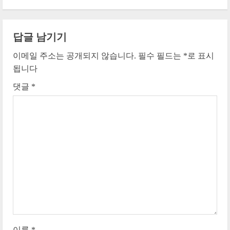
i
n
답글 남기기
u
이메일 주소는 공개되지 않습니다.
필수 필드는
*
로 표시
e
됩니다
댓글
*
R
e
a
d
i
n
g
이름
*