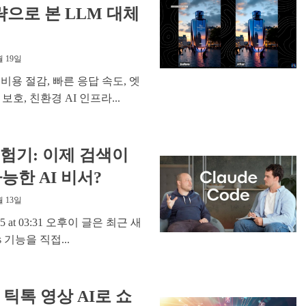
으로 본 LLM 대체
월 19일
 비용 절감, 빠른 응답 속도, 엣
호, 친환경 AI 인프라...
bs 체험기: 이제 검색이
능한 AI 비서?
월 13일
 2025 at 03:31 오후이 글은 최근 새
bs 기능을 직접...
 틱톡 영상 AI로 쇼