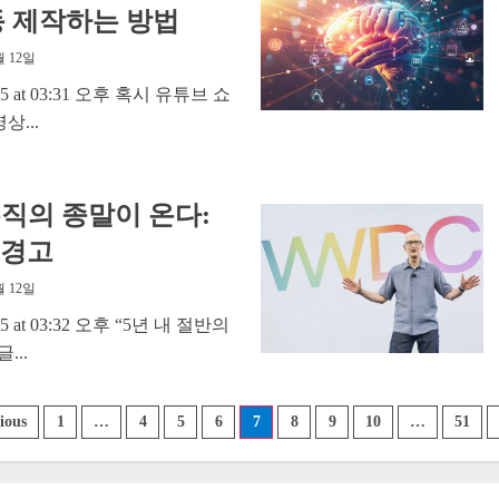
자동 제작하는 방법
월 12일
 2025 at 03:31 오후 혹시 유튜브 쇼
상...
무직의 종말이 온다:
의 경고
월 12일
 2025 at 03:32 오후 “5년 내 절반의
...
ious
1
…
4
5
6
7
8
9
10
…
51