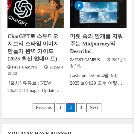
ChatGPT와...
ChatGPT로 스튜디오
머릿 속의 안개를 지워
지브리 스타일 이미지
주는 Midjourney의
만들기 완벽 가이드
Describe!
(2025 최신 업데이트)
FAST CAMPUS
2025년 3
월 21일
FAST CAMPUS
2025년 4
월 2일
Last updated on 4월 3rd,
[출처] 유튜브 : NEW
2025 at 04:29 오후 이렇게
ChatGPT Images Update is
만들려면 프롬프트를 어떻
WILD! 요즘 SNS나 유튜브,
게 써야할까? 나날이 강력
트위터 등에서 지브리 스타
해지는 이미지...
글
Previous
1
2
3
Next
일 이미지가 큰...
페
YOU MAY HAVE MISSED