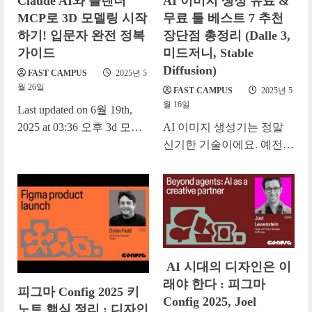
Claude AI와 블렌더
AI 이미지 생성 유료 &
MCP로 3D 모델링 시작
무료 툴 베스트 7 추천
하기! 입문자 완전 정복
장단점 총정리 (Dalle 3,
가이드
미드저니, Stable
Diffusion)
FAST CAMPUS
2025년 5
월 26일
FAST CAMPUS
2025년 5
월 16일
Last updated on 6월 19th,
2025 at 03:36 오후 3d 모델
AI 이미지 생성기는 정말
링, 어렵다고만 생각하셨나
신기한 기술이에요. 예전에
요? 이제는 AI와 함께라면
는 상상만 했던 그림들을
누구나...
이제는 AI가 뚝딱 만들어
주거든요. 마치 마법...
AI 시대의 디자인은 이
래야 한다 : 피그마
피그마 Config 2025 키
Config 2025, Joel
노트 핵심 정리 : 디자인