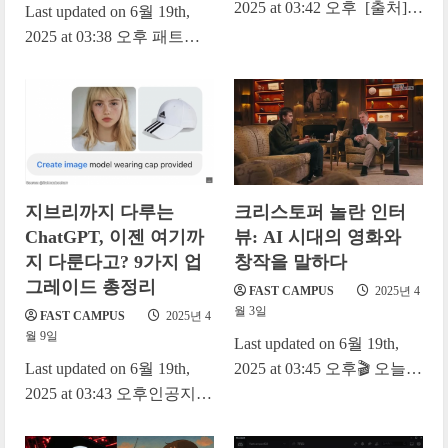
2025 at 03:42 오후 [출처]
Last updated on 6월 19th,
Realtime AI heads, new AI
2025 at 03:38 오후 패트릭
image tools,...
콜리슨: 오늘 이 인터뷰가
정말 기대됩니다. 실리콘밸
리,...
지브리까지 다루는
크리스토퍼 놀란 인터
ChatGPT, 이젠 여기까
뷰: AI 시대의 영화와
지 다룬다고? 9가지 업
창작을 말하다
그레이드 총정리
FAST CAMPUS
2025년 4
월 3일
FAST CAMPUS
2025년 4
월 9일
Last updated on 6월 19th,
Last updated on 6월 19th,
2025 at 03:45 오후🎬 오늘은
2025 at 03:43 오후인공지능
크리스토퍼 놀란 감독과의
(AI)은 이제 더 이상 낯선
인터뷰 현장을 아티클로 담
단어가 아니죠? 최근
아봤어요....