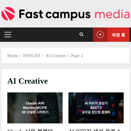
Skip
to
content
패캠 홈
Primary
Menu
Home
INSIGHT
AI Creative
Page 2
AI Creative