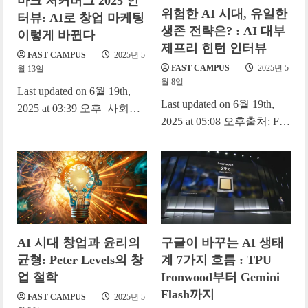
마크 저커버그 2025 인
위험한 AI 시대, 유일한
터뷰: AI로 창업 마케팅
생존 전략은? : AI 대부
이렇게 바뀐다
제프리 힌턴 인터뷰
FAST CAMPUS
2025년 5
FAST CAMPUS
2025년 5
월 13일
월 8일
Last updated on 6월 19th,
Last updated on 6월 19th,
2025 at 03:39 오후 사회자:
2025 at 05:08 오후출처: Full
환영합니다, 저커버그 . 고
interview: “Godfather of AI”
맙습니다. 이렇게 자리에
shares prediction for future...
함께해주셔서...
AI 시대 창업과 윤리의
구글이 바꾸는 AI 생태
균형: Peter Levels의 창
계 7가지 흐름 : TPU
업 철학
Ironwood부터 Gemini
Flash까지
FAST CAMPUS
2025년 5