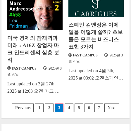
에 대한 관심이 뜨겁다. 그
러나 AI의...
스페인 김앤장은 이메
일을 어떻게 쓸까? 초보
미국 경제의 잠재력과
들은 모르는 비즈니스
미래 : A16Z 창업자 마
표현 3가지
크 안드리센의 심층 분
FAST CAMPUS
2025년 3
석
월 20일
FAST CAMPUS
2025년 3
Last updated on 4월 5th,
월 20일
2025 at 03:02 오전스페인에
Last updated on 3월 27th,
서 이메일을 가장 능숙하게
2025 at 12:03 오전 마크 안
쓰는 사람들은 변호사일 것
드리센(Marc Andreessen)은
입니다. 고객,...
실리콘밸리의 대표적인 벤
글
Previous
1
2
3
4
5
6
7
Next
처 캐피털리스트이자 기
페
술...