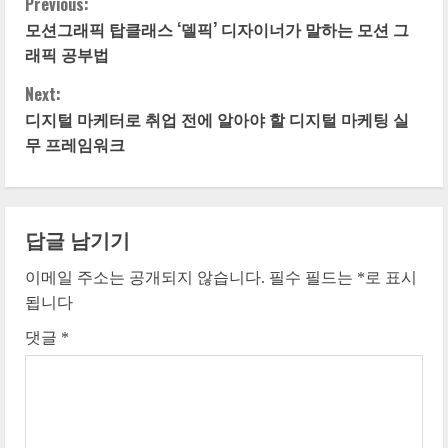
Previous:
C
모션그래픽 탑클래스 ‘델픽’ 디자이너가 말하는 모션 그
o
래픽 공부법
n
Next:
디지털 마케터로 취업 전에 알아야 할 디지털 마케팅 실
t
무 프레임워크
i
n
답글 남기기
u
이메일 주소는 공개되지 않습니다.
필수 필드는
*
로 표시
e
됩니다
댓글
*
R
e
a