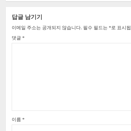
n
t
답글 남기기
이메일 주소는 공개되지 않습니다.
필수 필드는
*
로 표시
i
댓글
*
n
u
e
R
e
a
d
이름
*
i